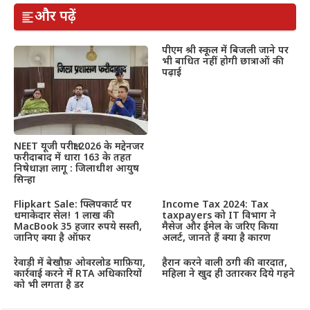
और पढ़ें
पीएम श्री स्कूल में बिजली जाने पर
भी बाधित नहीं होगी छात्राओं की
पढ़ाई
NEET यूजी परीक्षा 2026 के मद्देनजर
फरीदाबाद में धारा 163 के तहत
निषेधाज्ञा लागू : जिलाधीश आयुष
सिन्हा
Flipkart Sale: फ्लिपकार्ट पर
Income Tax 2024: Tax
धमाकेदार सेल! 1 लाख की
taxpayers को IT विभाग ने
MacBook 35 हजार रुपये सस्ती,
मैसेज और ईमेल के जरिए किया
जानिए क्या है ऑफर
अलर्ट, जानते हैं क्या है कारण
रेवाड़ी में बेखौफ़ ओवरलोड माफ़िया,
हैरान करने वाली ठगी की वारदात,
कार्रवाई करने में RTA अधिकारियों
महिला ने खुद ही उतारकर दिये गहने
को भी लगता है डर