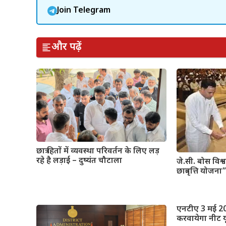
Join Telegram
और पढ़ें
छात्र हितों में व्यवस्था परिवर्तन के लिए लड़
रहे है लड़ाई – दुष्यंत चौटाला
जे.सी. बोस विश्व
छात्रवृत्ति योजन
एनटीए 3 मई 
करवायेगा नीट य