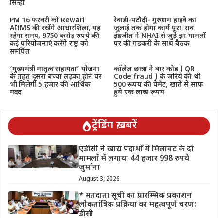
सिन्हा
PM 16 फरवरी को Rewari
रेवाड़ी-पटौदी- गुरुग्राम हाइवे का
AIIMS की रखेंगे आधारशिला, यह
जुलाई तक होगा कार्य पूरा, राव
रहेगा समय, 9750 करोड़ रुपये की
इंद्रजीत ने NHAI से जुड़े इन मामलों
कई परियोजनाएं करेंगे राष्ट्र को
पर की गडकरी के साथ बैठक
समर्पित
‘मुख्यमंत्री मातृत्व सहायता’ योजना
कॉलेज छात्रा ने बार कोड ( QR
के तहत दूसरा बच्चा लड़का होने पर
Code fraud ) के जरिये की थी
भी मिलेगी 5 हजार की आर्थिक
500 रूपय की पेमेंट, खाते से साफ
मदद
हुये एक लाख रूपय
ट्रेंडिंग ख़बरें
एडीसी ने खाद्य पदार्थों में मिलावट के दो
मामलों में लगाया 44 हजार 998 रुपये
जुर्माना
August 3, 2026
* मतदाता सूची का प्रारम्भिक प्रकाशन
लोकतांत्रिक प्रक्रिया का महत्वपूर्ण चरण:
डीसी