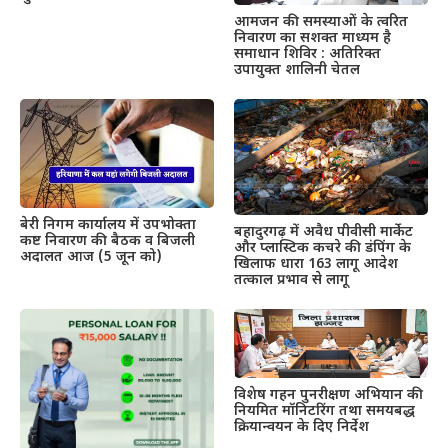
आमजन की समस्याओं के त्वरित
निवारण का सशक्त माध्यम है
समाधान शिविर : अतिरिक्त
उपायुक्त शालिनी चेतल
बेरी निगम कार्यालय में उपभोक्ता
बहादुरगढ़ में अवैध पीवीसी मार्केट
कष्ट निवारण की बैठक व बिजली
और प्लास्टिक कचरे की डंपिंग के
अदालत आज (5 जून को)
खिलाफ धारा 163 लागू आदेश
तत्काल प्रभाव से लागू
विशेष गहन पुनरीक्षण अभियान की
नियमित मॉनिटरिंग तथा समयबद्ध
क्रियान्वयन के दिए निर्देश