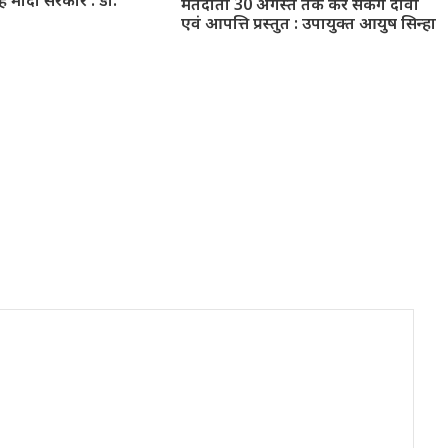
है मोदी सरकार : डॉ.
मतदाता 30 अगस्त तक कर सकेंगे दावा
एवं आपत्ति प्रस्तुत : उपायुक्त आयुष सिन्हा