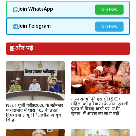
Join WhatsApp
Join Now
Join Telegram
Join Now
और पढ़ें
अन्य राज्यों की एस.सी.(S.C.)
महिला को हरियाणा के नॉन-एस.सी.
NEET यूजी परीक्षा 2026 के मद्देनजर
पुरुष से विवाह करने पर न.नि.
फरीदाबाद में धारा 163 के तहत
चुनाव में आरक्षण का लाभ नहीं
निषेधाज्ञा लागू : जिलाधीश आयुष
सिन्हा