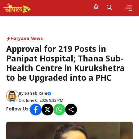
Skip
to
Me
content
Haryana News
Approval for 219 Posts in
Panipat Hospital; Thana Sub-
Health Centre in Kurukshetra
to be Upgraded into a PHC
By Sahab Ram
On: June 6, 2026 9:33 PM
Follow Us: